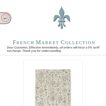
F
M
C
RENCH
ARKET
OLLECTION
Dear Customer, Effective immediately, all orders will incur a 5% tariff
surcharge. Thank you for understanding.